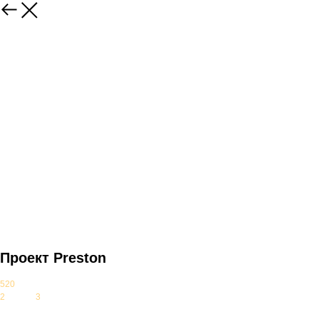
Проект Preston
520
м2
2
этажа,
3
спальни