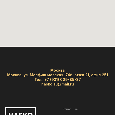
Москва
Москва, ул. Мосфильмовская, 74б, этаж 21, офис 251
Тел.:
+7 (931) 009-85-37
hasko.su@mail.ru
Основные