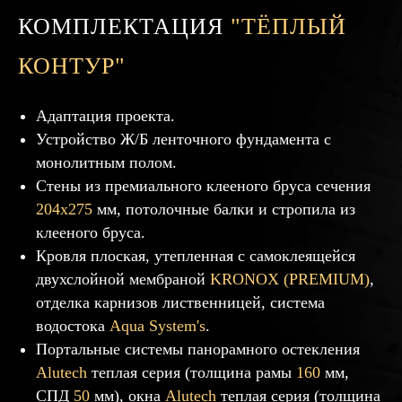
КОМПЛЕКТАЦИЯ
"ТЁПЛЫЙ
КОНТУР"
Адаптация проекта.
Устройство Ж/Б ленточного фундамента с
монолитным полом.
Стены из премиального клеeного бруса сечения
204х275
мм, потолочные балки и стропила из
клеeного бруса.
Кровля плоская, утепленная с самоклеящейся
двухслойной мембраной
KRONOX (PREMIUM)
,
отделка карнизов лиственницей, система
водостока
Aqua System's
.
Портальные системы панорамного остекления
Alutech
теплая серия (толщина рамы
160
мм,
СПД
50
мм), окна
Alutech
теплая серия (толщина