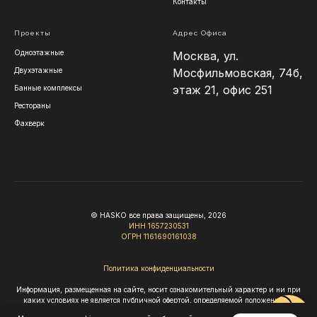
Контакты
обрабатывается составами
Osmo для защиты и
Проекты
Адрес Офиса
эстетики.
Одноэтажные
Москва, ул.
Двухэтажные
Мосфильмовская, 74б,
этаж 21, офис 251
Банные комплексы
Рестораны
Фахверк
© HASKO все права защищены, 2026
ИНН 1657230531
ОГРН 1161690161038
Политика конфиденциальности
Информация, размещенная на сайте, носит ознакомительный характер и ни при
каких условиях не является публичной офертой, определяемой положениями
Статьи 437 Гражданского кодекса РФ.