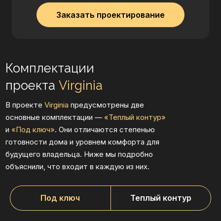
и
«Под ключ»
. Они отличаются степенью
Заказать проектирование
готовности дома и уровнем комфорта для
будущего владельца. Ниже мы подробно
объяснили, что входит в каждую из них.
Комплектация
«Под ключ»
Это полностью готовый дом, в который можно
заехать сразу после завершения строительства. В
проект входит прочный железобетонный ленточный
фундамент с монолитным полом, стены по технологии
фахверк и утеплённая плоская кровля с надёжной
мембраной. Дом оснащается панорамным
Под ключ
Теплый контур
остеклением и входными дверями премиум-класса,
фасад оформляется декоративными элементами и