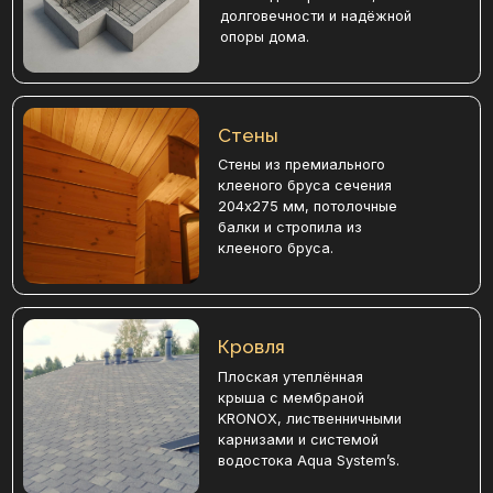
Плоская утеплённая
крыша с мембраной
KRONOX, лиственничными
карнизами и системой
водостока Aqua System’s.
Окна и двери
Современное безрамное
остекление и входная дверь
Alutech обеспечивают стильный
внешний вид, надёжность и
долговечность дома.
Наружная отделка
Фасад оформляется
декоративными
элементами и
обрабатывается составами
Osmo для защиты и