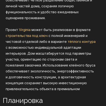
обеспечивает чёткое разделение общественной и
личной частей дома, сохраняя логичную
функциональность и удобство ежедневных
сценариев проживания.
Проект
Virginia
может быть реализован в формате
строительства под ключ
с полной инженерией и
чистовой отделкой либо в варианте
тёплого контура
с возможностью индивидуальной адаптации
интерьеров. Дом масштабируется под параметры
Планировка
участка, ориентацию по сторонам света и
пожелания заказчика. Использование клеёного бруса
проекта
Virginia
обеспечивает экологичность, энергоэффективность
и долговечность конструкции, а архитектурная
концепция сохраняет высокую инвестиционную
Общая площадь:
553.7 м²
привлекательность объекта в премиальном
сегменте.
Теплый контур:
405.3 м²