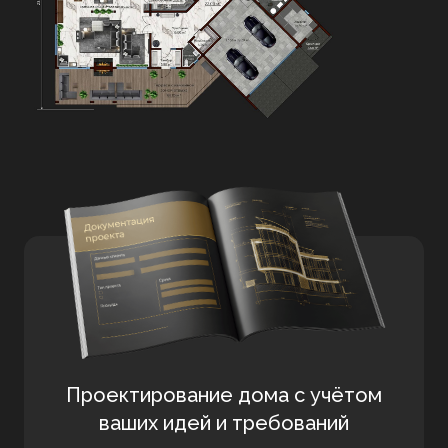
Комплектации
проекта
Virginia
Проектирование дома с учётом
ваших идей и требований
В проекте
Virginia
предусмотрены две
основные комплектации —
«Теплый контур»