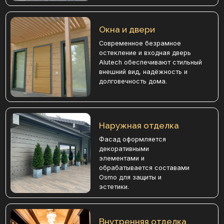
эстетики.
Внутренняя отделка
Шлифовка и покраска стен,
укладка полов из
керамогранита и установка
прочных межкомнатных дверей
для уюта и долговечности.
Электрификация
Система Premium с
негорючим проводом NYM/
ВВг/нг, подрозетниками и
электрощитом для надёжной
работы дома.
Отопление