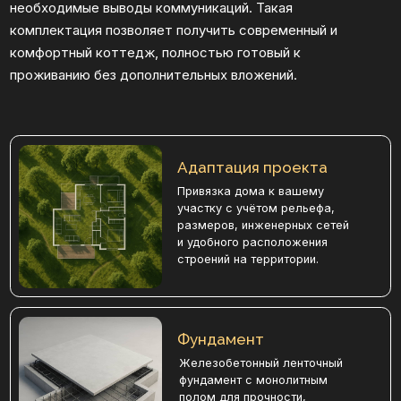
Фундамент
Железобетонный ленточный
фундамент с монолитным
полом для прочности,
долговечности и надёжной
опоры дома.
Стены
Стены из премиального
клеeного бруса сечения
204х275 мм, потолочные
балки и стропила из
клеeного бруса.
Кровля