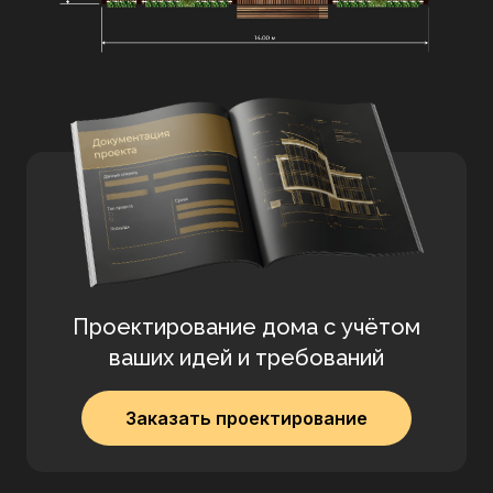
Современный интерьер
дома
Family Home
из
Проектирование дома с учётом
клеёного бруса
ваших идей и требований
Интерьеры проекта
Family Home
сочетают
элегантность и уют. Просторные спальни,
Заказать проектирование
светлая гостиная и стильная кухня-столовая
создают атмосферу
премиального
загородного
дома. В отделке использованы
натуральные