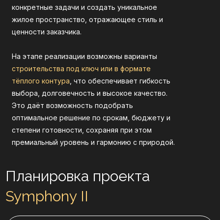
конкретные задачи и создать уникальное
жилое пространство, отражающее стиль и
ценности заказчика.
На этапе реализации возможны варианты
строительства под ключ или в формате
тёплого контура
, что обеспечивает гибкость
Планировка проекта
выбора, долговечность и высокое качество.
Это даёт возможность подобрать
Symphony II
оптимальное решение по срокам, бюджету и
степени готовности, сохраняя при этом
премиальный уровень и гармонию с природой.
Общая площадь:
1242 м²
Теплый контур:
888.4 м²
Площадь террас:
353.6 м²