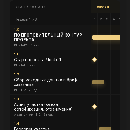
ЭТАП / ЗАДАЧА
Месяц 1
Мес
Недели 1–78
1
2
3
4
5
6
1.0
ПОДГОТОВИТЕЛЬНЫЙ КОНТУР
ПРОЕКТА
РП · 1–12 · 12 нед.
1.1
Старт проекта / kickoff
РП · 1–1 · 1 нед.
1.2
Сбор исходных данных и бриф
заказчика
РП · 1–2 · 2 нед.
1.3
Аудит участка (выезд,
фотофиксация, ограничения)
Архитектор · 1–2 · 2 нед.
1.4
Геология участка