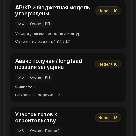
АР/КР и бюджетная модель
Неделя 10
утверждены
M4
Owner: РП
Утвержденный проектный контур
Связанные задачи: 1.8,1.9,1.11
Аванс получен / long lead
Неделя 10
позиции запущены
M5
Owner: РП
Финвеха 1
Связанные задачи: 1.12
Участок готов к
Неделя 13
строительству
M6
Owner: Прораб