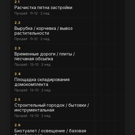
2.1
Расчистка пятна застройки
Прораб · 11–12 · 2 нед.
2.2
Вырубка / корчевка / вывоз
растительности
Прораб · 11–12 · 2 нед.
2.3
Временные дороги / плиты /
песчаная обсыпка
Прораб · 12–13 · 2 нед.
2.4
Площадка складирования
домокомплекта
Прораб · 12–13 · 2 нед.
2.5
Строительный городок / бытовки /
инструментальная
Прораб · 12–13 · 2 нед.
2.6
Биотуалет / освещение / базовая