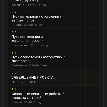
Электрики · 66–67 · 2 нед.
8.7
Пуск котельной / отопления /
теплых полов
ОВК/ВК · 68–69 · 2 нед.
8.8
Пуск вентиляции и
кондиционирования
Вентиляция · 68–69 · 2 нед.
8.9
Пуск слаботочки / автоматики /
smart home
Слаботочка · 68–69 · 2 нед.
9.0
ЗАВЕРШЕНИЕ ПРОЕКТА
РП · 70–78 · 9 нед.
9.1
Финальные финишные работы /
доводка деталей
Прораб · 70–70 · 1 нед.