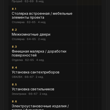
Прораб · 62–69 · 8 нед.
8.1
Столярка встроенная / мебельные
элементы проекта
Столярка · 62–65 · 4 нед.
8.2
Межкомнатные двери
Столярка · 64–65 · 2 нед.
8.3
Финишная малярка / доработки
поверхностей
Отделка · 62–65 · 4 нед.
8.4
Установка сантехприборов
ОВК/ВК · 66–67 · 2 нед.
8.5
Установка светильников
Электрики · 66–67 · 2 нед.
8.6
Электроустановочные изделия /
рамки / фурнитура