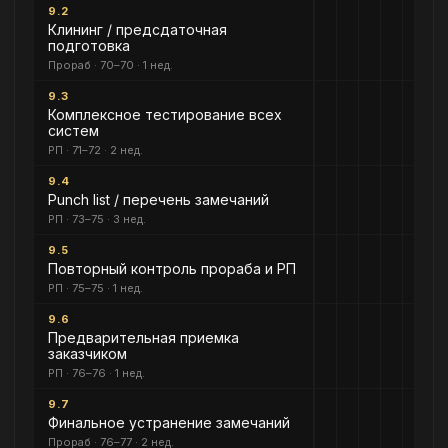
9.2
Клининг / предсдаточная
подготовка
Прораб · 70–70 · 1 нед.
9.3
Комплексное тестирование всех
систем
РП · 71–72 · 2 нед.
9.4
Punch list / перечень замечаний
РП · 73–75 · 3 нед.
9.5
Повторный контроль прораба и РП
РП · 75–75 · 1 нед.
9.6
Предварительная приемка
заказчиком
РП · 76–76 · 1 нед.
9.7
Финальное устранение замечаний
Прораб · 76–77 · 2 нед.