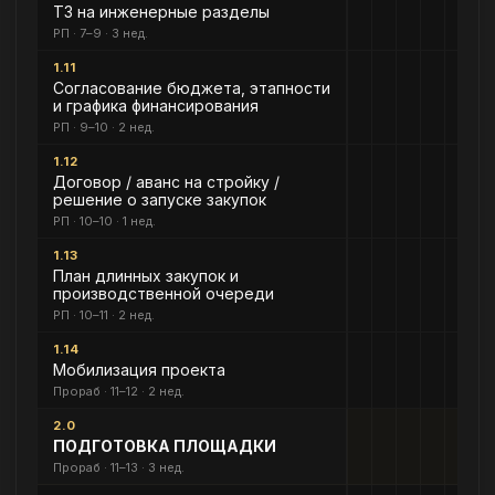
ТЗ на инженерные разделы
РП · 7–9 · 3 нед.
1.11
Согласование бюджета, этапности
и графика финансирования
РП · 9–10 · 2 нед.
1.12
Договор / аванс на стройку /
решение о запуске закупок
РП · 10–10 · 1 нед.
1.13
План длинных закупок и
производственной очереди
РП · 10–11 · 2 нед.
1.14
Мобилизация проекта
Прораб · 11–12 · 2 нед.
2.0
ПОДГОТОВКА ПЛОЩАДКИ
Прораб · 11–13 · 3 нед.