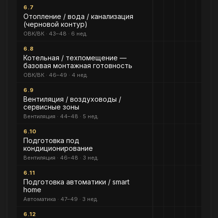
6.7
Отопление / вода / канализация
(черновой контур)
ОВК/ВК · 43–48 · 6 нед.
6.8
Котельная / техпомещение —
базовая монтажная готовность
ОВК/ВК · 46–49 · 4 нед.
6.9
Вентиляция / воздуховоды /
сервисные зоны
Вентиляция · 44–48 · 5 нед.
6.10
Подготовка под
кондиционирование
Вентиляция · 46–48 · 3 нед.
6.11
Подготовка автоматики / smart
home
Автоматика · 47–49 · 3 нед.
6.12